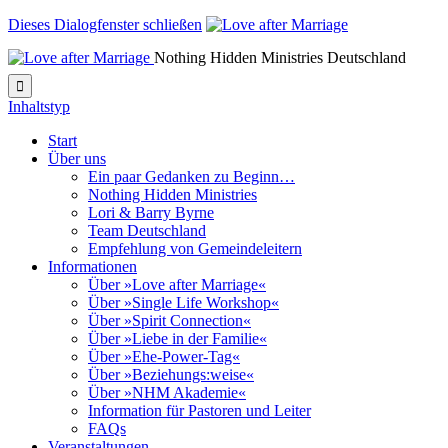
Dieses Dialogfenster schließen
Nothing Hidden Ministries Deutschland

Inhaltstyp
Start
Über uns
Ein paar Gedanken zu Beginn…
Nothing Hidden Ministries
Lori & Barry Byrne
Team Deutschland
Empfehlung von Gemeindeleitern
Informationen
Über »Love after Marriage«
Über »Single Life Workshop«
Über »Spirit Connection«
Über »Liebe in der Familie«
Über »Ehe-Power-Tag«
Über »Beziehungs:weise«
Über »NHM Akademie«
Information für Pastoren und Leiter
FAQs
Veranstaltungen