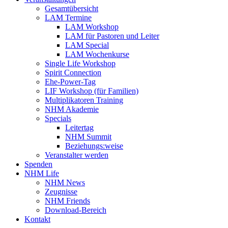
Gesamtübersicht
LAM Termine
LAM Workshop
LAM für Pastoren und Leiter
LAM Special
LAM Wochenkurse
Single Life Workshop
Spirit Connection
Ehe-Power-Tag
LIF Workshop (für Familien)
Multiplikatoren Training
NHM Akademie
Specials
Leitertag
NHM Summit
Beziehungs:weise
Veranstalter werden
Spenden
NHM Life
NHM News
Zeugnisse
NHM Friends
Download-Bereich
Kontakt