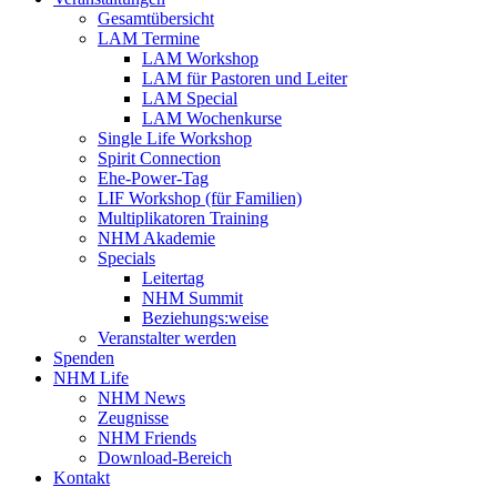
Gesamtübersicht
LAM Termine
LAM Workshop
LAM für Pastoren und Leiter
LAM Special
LAM Wochenkurse
Single Life Workshop
Spirit Connection
Ehe-Power-Tag
LIF Workshop (für Familien)
Multiplikatoren Training
NHM Akademie
Specials
Leitertag
NHM Summit
Beziehungs:weise
Veranstalter werden
Spenden
NHM Life
NHM News
Zeugnisse
NHM Friends
Download-Bereich
Kontakt