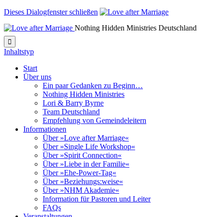
Dieses Dialogfenster schließen
Nothing Hidden Ministries Deutschland

Inhaltstyp
Start
Über uns
Ein paar Gedanken zu Beginn…
Nothing Hidden Ministries
Lori & Barry Byrne
Team Deutschland
Empfehlung von Gemeindeleitern
Informationen
Über »Love after Marriage«
Über »Single Life Workshop«
Über »Spirit Connection«
Über »Liebe in der Familie«
Über »Ehe-Power-Tag«
Über »Beziehungs:weise«
Über »NHM Akademie«
Information für Pastoren und Leiter
FAQs
Veranstaltungen