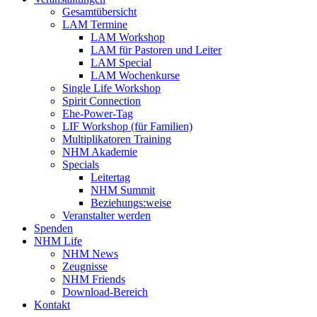
Gesamtübersicht
LAM Termine
LAM Workshop
LAM für Pastoren und Leiter
LAM Special
LAM Wochenkurse
Single Life Workshop
Spirit Connection
Ehe-Power-Tag
LIF Workshop (für Familien)
Multiplikatoren Training
NHM Akademie
Specials
Leitertag
NHM Summit
Beziehungs:weise
Veranstalter werden
Spenden
NHM Life
NHM News
Zeugnisse
NHM Friends
Download-Bereich
Kontakt