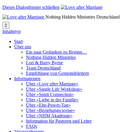
Dieses Dialogfenster schließen
Nothing Hidden Ministries Deutschland

Inhaltstyp
Start
Über uns
Ein paar Gedanken zu Beginn…
Nothing Hidden Ministries
Lori & Barry Byrne
Team Deutschland
Empfehlung von Gemeindeleitern
Informationen
Über »Love after Marriage«
Über »Single Life Workshop«
Über »Spirit Connection«
Über »Liebe in der Familie«
Über »Ehe-Power-Tag«
Über »Beziehungs:weise«
Über »NHM Akademie«
Information für Pastoren und Leiter
FAQs
Veranstaltungen