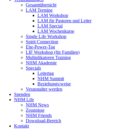
Gesamtübersicht
LAM Termine
LAM Workshop
LAM für Pastoren und Leiter
LAM Special
LAM Wochenkurse
Single Life Workshop
Spirit Connection
Ehe-Power-Tag
LIF Workshop (für Familien)
Multiplikatoren Training
NHM Akademie
Specials
Leitertag
NHM Summit
Beziehungs:weise
Veranstalter werden
Spenden
NHM Life
NHM News
Zeugnisse
NHM Friends
Download-Bereich
Kontakt