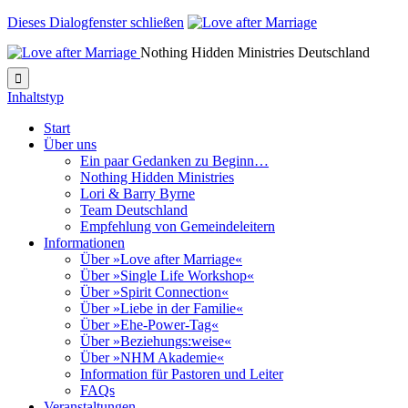
Dieses Dialogfenster schließen
Nothing Hidden Ministries Deutschland

Inhaltstyp
Start
Über uns
Ein paar Gedanken zu Beginn…
Nothing Hidden Ministries
Lori & Barry Byrne
Team Deutschland
Empfehlung von Gemeindeleitern
Informationen
Über »Love after Marriage«
Über »Single Life Workshop«
Über »Spirit Connection«
Über »Liebe in der Familie«
Über »Ehe-Power-Tag«
Über »Beziehungs:weise«
Über »NHM Akademie«
Information für Pastoren und Leiter
FAQs
Veranstaltungen