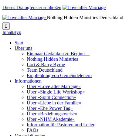
Dieses Dialogfenster schließen
Nothing Hidden Ministries Deutschland

Inhaltstyp
Start
Über uns
Ein paar Gedanken zu Beginn…
Nothing Hidden Ministries
Lori & Barry Byrne
Team Deutschland
Empfehlung von Gemeindeleitern
Informationen
Über »Love after Marriage«
Über »Single Life Workshop«
Über »Spirit Connection«
Über »Liebe in der Familie«
Über »Ehe-Power-Tag«
Über »Beziehungs:weise«
Über »NHM Akademie«
Information für Pastoren und Leiter
FAQs
Veranstaltungen