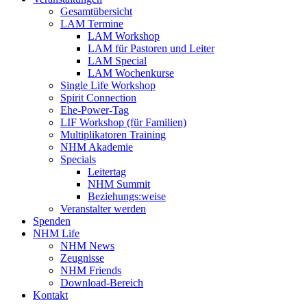
Gesamtübersicht
LAM Termine
LAM Workshop
LAM für Pastoren und Leiter
LAM Special
LAM Wochenkurse
Single Life Workshop
Spirit Connection
Ehe-Power-Tag
LIF Workshop (für Familien)
Multiplikatoren Training
NHM Akademie
Specials
Leitertag
NHM Summit
Beziehungs:weise
Veranstalter werden
Spenden
NHM Life
NHM News
Zeugnisse
NHM Friends
Download-Bereich
Kontakt