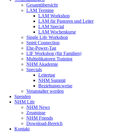
Gesamtübersicht
LAM Termine
LAM Workshop
LAM für Pastoren und Leiter
LAM Special
LAM Wochenkurse
Single Life Workshop
Spirit Connection
Ehe-Power-Tag
LIF Workshop (für Familien)
Multiplikatoren Training
NHM Akademie
Specials
Leitertag
NHM Summit
Beziehungs:weise
Veranstalter werden
Spenden
NHM Life
NHM News
Zeugnisse
NHM Friends
Download-Bereich
Kontakt