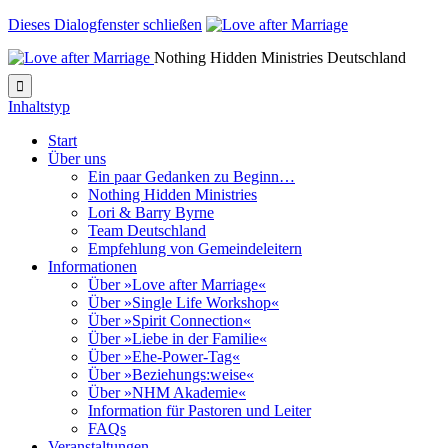
Dieses Dialogfenster schließen
Nothing Hidden Ministries Deutschland

Inhaltstyp
Start
Über uns
Ein paar Gedanken zu Beginn…
Nothing Hidden Ministries
Lori & Barry Byrne
Team Deutschland
Empfehlung von Gemeindeleitern
Informationen
Über »Love after Marriage«
Über »Single Life Workshop«
Über »Spirit Connection«
Über »Liebe in der Familie«
Über »Ehe-Power-Tag«
Über »Beziehungs:weise«
Über »NHM Akademie«
Information für Pastoren und Leiter
FAQs
Veranstaltungen