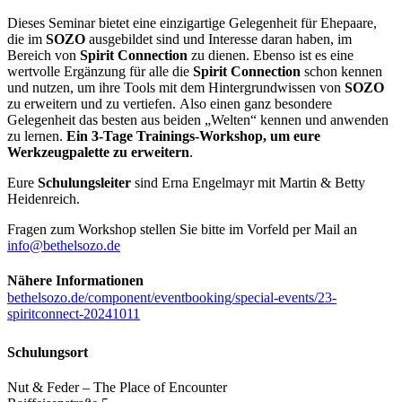
Dieses Seminar bietet eine einzigartige Gelegenheit für Ehepaare,
die im
SOZO
ausgebildet sind und Interesse daran haben, im
Bereich von
Spirit Connection
zu dienen. Ebenso ist es eine
wertvolle Ergänzung für alle die
Spirit Connection
schon kennen
und nutzen, um ihre Tools mit dem Hintergrundwissen von
SOZO
zu erweitern und zu vertiefen. Also einen ganz besondere
Gelegenheit das besten aus beiden „Welten“ kennen und anwenden
zu lernen.
Ein 3-Tage Trainings-Workshop, um eure
Werkzeugpalette zu erweitern
.
Eure
Schulungsleiter
sind Erna Engelmayr mit Martin & Betty
Heidenreich.
Fragen zum Workshop stellen Sie bitte im Vorfeld per Mail an
info@bethelsozo.de
Nähere Informationen
bethelsozo.de/component/eventbooking/special-events/23-
spiritconnect-20241011
Schulungsort
Nut & Feder – The Place of Encounter