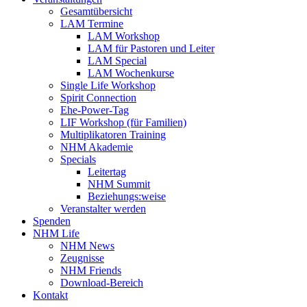
Gesamtübersicht
LAM Termine
LAM Workshop
LAM für Pastoren und Leiter
LAM Special
LAM Wochenkurse
Single Life Workshop
Spirit Connection
Ehe-Power-Tag
LIF Workshop (für Familien)
Multiplikatoren Training
NHM Akademie
Specials
Leitertag
NHM Summit
Beziehungs:weise
Veranstalter werden
Spenden
NHM Life
NHM News
Zeugnisse
NHM Friends
Download-Bereich
Kontakt