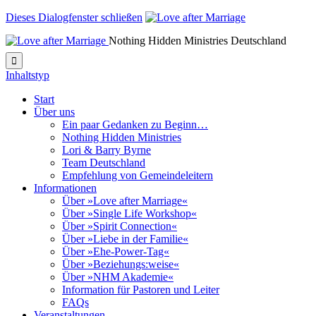
Dieses Dialogfenster schließen
Nothing Hidden Ministries Deutschland

Inhaltstyp
Start
Über uns
Ein paar Gedanken zu Beginn…
Nothing Hidden Ministries
Lori & Barry Byrne
Team Deutschland
Empfehlung von Gemeindeleitern
Informationen
Über »Love after Marriage«
Über »Single Life Workshop«
Über »Spirit Connection«
Über »Liebe in der Familie«
Über »Ehe-Power-Tag«
Über »Beziehungs:weise«
Über »NHM Akademie«
Information für Pastoren und Leiter
FAQs
Veranstaltungen