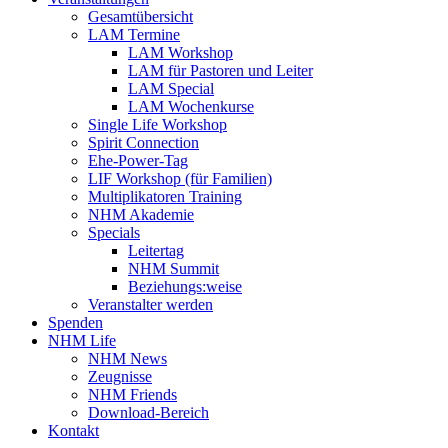
Gesamtübersicht
LAM Termine
LAM Workshop
LAM für Pastoren und Leiter
LAM Special
LAM Wochenkurse
Single Life Workshop
Spirit Connection
Ehe-Power-Tag
LIF Workshop (für Familien)
Multiplikatoren Training
NHM Akademie
Specials
Leitertag
NHM Summit
Beziehungs:weise
Veranstalter werden
Spenden
NHM Life
NHM News
Zeugnisse
NHM Friends
Download-Bereich
Kontakt