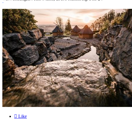
.

Like