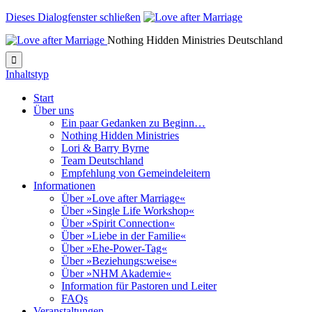
Dieses Dialogfenster schließen
Nothing Hidden Ministries Deutschland

Inhaltstyp
Start
Über uns
Ein paar Gedanken zu Beginn…
Nothing Hidden Ministries
Lori & Barry Byrne
Team Deutschland
Empfehlung von Gemeindeleitern
Informationen
Über »Love after Marriage«
Über »Single Life Workshop«
Über »Spirit Connection«
Über »Liebe in der Familie«
Über »Ehe-Power-Tag«
Über »Beziehungs:weise«
Über »NHM Akademie«
Information für Pastoren und Leiter
FAQs
Veranstaltungen