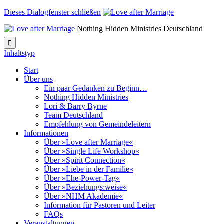
Dieses Dialogfenster schließen
Nothing Hidden Ministries Deutschland

Inhaltstyp
Start
Über uns
Ein paar Gedanken zu Beginn…
Nothing Hidden Ministries
Lori & Barry Byrne
Team Deutschland
Empfehlung von Gemeindeleitern
Informationen
Über »Love after Marriage«
Über »Single Life Workshop«
Über »Spirit Connection«
Über »Liebe in der Familie«
Über »Ehe-Power-Tag«
Über »Beziehungs:weise«
Über »NHM Akademie«
Information für Pastoren und Leiter
FAQs
Veranstaltungen