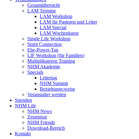
Gesamtübersicht
LAM Termine
LAM Workshop
LAM für Pastoren und Leiter
LAM Special
LAM Wochenkurse
Single Life Workshop
Spirit Connection
Ehe-Power-Tag
LIF Workshop (für Familien)
Multiplikatoren Training
NHM Akademie
Specials
Leitertag
NHM Summit
Beziehungs:weise
Veranstalter werden
Spenden
NHM Life
NHM News
Zeugnisse
NHM Friends
Download-Bereich
Kontakt