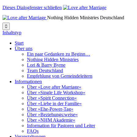
Dieses Dialogfenster schließen
Nothing Hidden Ministries Deutschland

Inhaltstyp
Start
Über uns
Ein paar Gedanken zu Beginn…
Nothing Hidden Ministries
Lori & Barry Byrne
Team Deutschland
Empfehlung von Gemeindeleitern
Informationen
Über »Love after Marriage«
Über »Single Life Workshop«
Über »Spirit Connection«
Über »Liebe in der Familie«
Über »Ehe-Power-Tag«
Über »Beziehungs:weise«
Über »NHM Akademie«
Information für Pastoren und Leiter
FAQs
Veranstaltungen