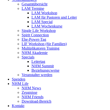
Gesamtübersicht
LAM Termine
LAM Workshop
LAM für Pastoren und Leiter
LAM Special
LAM Wochenkurse
Single Life Workshop
Spirit Connection
Ehe-Power-Tag
LIF Workshop (für Familien)
Multiplikatoren Training
NHM Akademie
Specials
Leitertag
NHM Summit
Beziehungs:weise
Veranstalter werden
Spenden
NHM Life
NHM News
Zeugnisse
NHM Friends
Download-Bereich
Kontakt