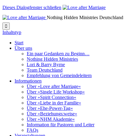
Dieses Dialogfenster schließen
Nothing Hidden Ministries Deutschland

Inhaltstyp
Start
Über uns
Ein paar Gedanken zu Beginn…
Nothing Hidden Ministries
Lori & Barry Byrne
Team Deutschland
Empfehlung von Gemeindeleitern
Informationen
Über »Love after Marriage«
Über »Single Life Workshop«
Über »Spirit Connection«
Über »Liebe in der Familie«
Über »Ehe-Power-Tag«
Über »Beziehungs:weise«
Über »NHM Akademie«
Information für Pastoren und Leiter
FAQs
Veranstaltungen