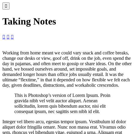

Taking Notes



Working from home meant we could vary snack and coffee breaks,
change our desks or view, goof off, drink on the job, even spend the
day in pajamas, and often meet to gossip or share ideas. On the other
hand, we bossed ourselves around, set impossible goals, and
demanded longer hours than office jobs usually entail. It was the
ultimate “flextime,” in that it depended on how flexible we felt each
day, given deadlines, distractions, and workaholic crescendos.
This is Photoshop’s version of Lorem Ipsum. Proin
gravida nibh vel velit auctor aliquet. Aenean
sollicitudin, lorem quis bibendum auctor, nisi elit
consequat ipsum, nec sagittis sem nibh id elit.
Integer vel libero arcu, egestas tempor ipsum. Vestibulum id dolor
aliquet dolor fringilla ornare. Nunc non massa erat. Vivamus odio
sem, rhoncus vel bibendum vitae, euismod a urna. Aliquam erat