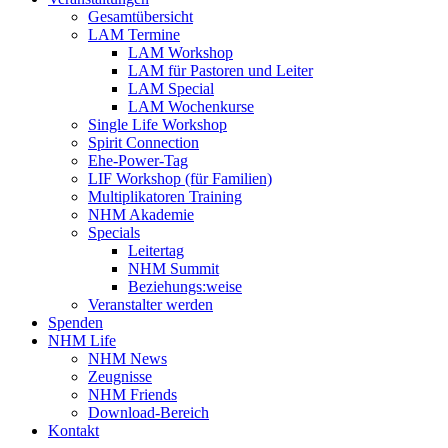
Gesamtübersicht
LAM Termine
LAM Workshop
LAM für Pastoren und Leiter
LAM Special
LAM Wochenkurse
Single Life Workshop
Spirit Connection
Ehe-Power-Tag
LIF Workshop (für Familien)
Multiplikatoren Training
NHM Akademie
Specials
Leitertag
NHM Summit
Beziehungs:weise
Veranstalter werden
Spenden
NHM Life
NHM News
Zeugnisse
NHM Friends
Download-Bereich
Kontakt