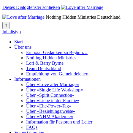
Dieses Dialogfenster schließen
Nothing Hidden Ministries Deutschland

Inhaltstyp
Start
Über uns
Ein paar Gedanken zu Beginn…
Nothing Hidden Ministries
Lori & Barry Byrne
Team Deutschland
Empfehlung von Gemeindeleitern
Informationen
Über »Love after Marriage«
Über »Single Life Workshop«
Über »Spirit Connection«
Über »Liebe in der Familie«
Über »Ehe-Power-Tag«
Über »Beziehungs:weise«
Über »NHM Akademie«
Information für Pastoren und Leiter
FAQs
Veranstaltungen