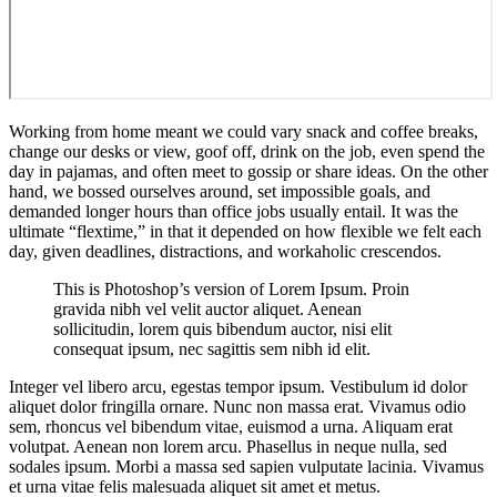
Working from home meant we could vary snack and coffee breaks,
change our desks or view, goof off, drink on the job, even spend the
day in pajamas, and often meet to gossip or share ideas. On the other
hand, we bossed ourselves around, set impossible goals, and
demanded longer hours than office jobs usually entail. It was the
ultimate “flextime,” in that it depended on how flexible we felt each
day, given deadlines, distractions, and workaholic crescendos.
This is Photoshop’s version of Lorem Ipsum. Proin
gravida nibh vel velit auctor aliquet. Aenean
sollicitudin, lorem quis bibendum auctor, nisi elit
consequat ipsum, nec sagittis sem nibh id elit.
Integer vel libero arcu, egestas tempor ipsum. Vestibulum id dolor
aliquet dolor fringilla ornare. Nunc non massa erat. Vivamus odio
sem, rhoncus vel bibendum vitae, euismod a urna. Aliquam erat
volutpat. Aenean non lorem arcu. Phasellus in neque nulla, sed
sodales ipsum. Morbi a massa sed sapien vulputate lacinia. Vivamus
et urna vitae felis malesuada aliquet sit amet et metus.