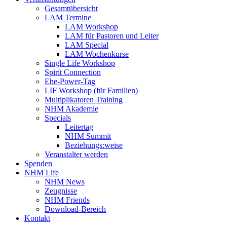
Gesamtübersicht
LAM Termine
LAM Workshop
LAM für Pastoren und Leiter
LAM Special
LAM Wochenkurse
Single Life Workshop
Spirit Connection
Ehe-Power-Tag
LIF Workshop (für Familien)
Multiplikatoren Training
NHM Akademie
Specials
Leitertag
NHM Summit
Beziehungs:weise
Veranstalter werden
Spenden
NHM Life
NHM News
Zeugnisse
NHM Friends
Download-Bereich
Kontakt