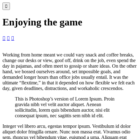

Enjoying the game



Working from home meant we could vary snack and coffee breaks,
change our desks or view, goof off, drink on the job, even spend the
day in pajamas, and often meet to gossip or share ideas. On the other
hand, we bossed ourselves around, set impossible goals, and
demanded longer hours than office jobs usually entail. It was the
ultimate “flextime,” in that it depended on how flexible we felt each
day, given deadlines, distractions, and workaholic crescendos.
This is Photoshop’s version of Lorem Ipsum. Proin
gravida nibh vel velit auctor aliquet. Aenean
sollicitudin, lorem quis bibendum auctor, nisi elit
consequat ipsum, nec sagittis sem nibh id elit.
Integer vel libero arcu, egestas tempor ipsum. Vestibulum id dolor
aliquet dolor fringilla ornare. Nunc non massa erat. Vivamus odio
sem, rhoncus vel bibendum vitae, euismod a urna. Aliquam erat