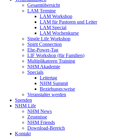
Gesamtübersicht
LAM Termine
LAM Workshop
LAM für Pastoren und Leiter
LAM Special
LAM Wochenkurse
Single Life Workshop
Spirit Connection
Ehe-Power-Tag
LIF Workshop (für Familien)
Multiplikatoren Training
NHM Akademie
Specials
Leitertag
NHM Summit
Beziehungs:weise
Veranstalter werden
Spenden
NHM Life
NHM News
Zeugnisse
NHM Friends
Download-Bereich
Kontakt