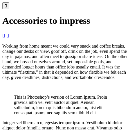

Accessories to impress


Working from home meant we could vary snack and coffee breaks,
change our desks or view, goof off, drink on the job, even spend the
day in pajamas, and often meet to gossip or share ideas. On the other
hand, we bossed ourselves around, set impossible goals, and
demanded longer hours than office jobs usually entail. It was the
ultimate “flextime,” in that it depended on how flexible we felt each
day, given deadlines, distractions, and workaholic crescendos.
This is Photoshop’s version of Lorem Ipsum. Proin
gravida nibh vel velit auctor aliquet. Aenean
sollicitudin, lorem quis bibendum auctor, nisi elit
consequat ipsum, nec sagittis sem nibh id elit.
Integer vel libero arcu, egestas tempor ipsum. Vestibulum id dolor
aliquet dolor fringilla ornare. Nunc non massa erat. Vivamus odio