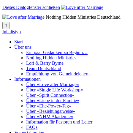
Dieses Dialogfenster schließen
Nothing Hidden Ministries Deutschland

Inhaltstyp
Start
Über uns
Ein paar Gedanken zu Beginn…
Nothing Hidden Ministries
Lori & Barry Byrne
Team Deutschland
Empfehlung von Gemeindeleitern
Informationen
Über »Love after Marriage«
Über »Single Life Workshop«
Über »Spirit Connection«
Über »Liebe in der Familie«
Über »Ehe-Power-Tag«
Über »Beziehungs:weise«
Über »NHM Akademie«
Information für Pastoren und Leiter
FAQs
Veranstaltungen