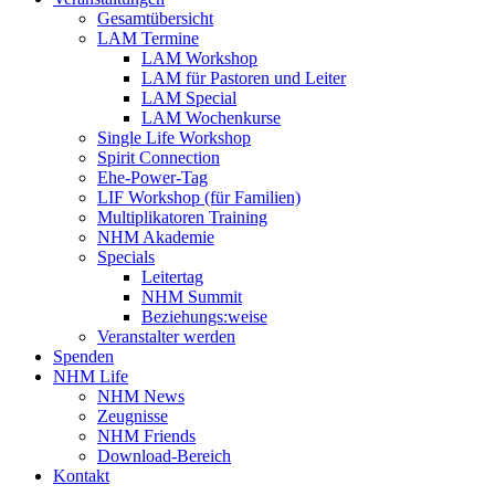
Gesamtübersicht
LAM Termine
LAM Workshop
LAM für Pastoren und Leiter
LAM Special
LAM Wochenkurse
Single Life Workshop
Spirit Connection
Ehe-Power-Tag
LIF Workshop (für Familien)
Multiplikatoren Training
NHM Akademie
Specials
Leitertag
NHM Summit
Beziehungs:weise
Veranstalter werden
Spenden
NHM Life
NHM News
Zeugnisse
NHM Friends
Download-Bereich
Kontakt