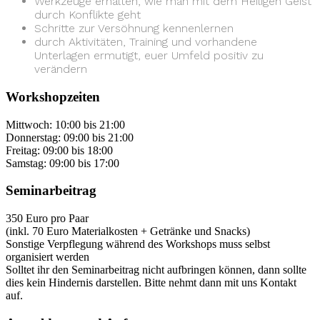
Werkzeuge erhalten, wie man mit dem Heiligen Geist
durch Konflikte geht
Schritte zur Versöhnung kennenlernen
durch Aktivitäten, Training und vorhandene
Unterlagen ermutigt, euer Umfeld positiv zu
verändern
Workshopzeiten
Mittwoch: 10:00 bis 21:00
Donnerstag: 09:00 bis 21:00
Freitag: 09:00 bis 18:00
Samstag: 09:00 bis 17:00
Seminarbeitrag
350 Euro pro Paar
(inkl. 70 Euro Materialkosten + Getränke und Snacks)
Sonstige Verpflegung während des Workshops muss selbst
organisiert werden
Solltet ihr den Seminarbeitrag nicht aufbringen können, dann sollte
dies kein Hindernis darstellen. Bitte nehmt dann mit uns Kontakt
auf.