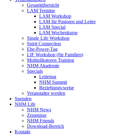
Gesamtübersicht
LAM Termine
LAM Workshop
LAM für Pastoren und Leiter
LAM Special
LAM Wochenkurse
Single Life Workshop
Spirit Connection
Ehe-Power-Tag
LIF Workshop (für Familien)
Multiplikatoren Training
NHM Akademie
Specials
Leitertag
NHM Summit
Beziehungs:weise
Veranstalter werden
Spenden
NHM Life
NHM News
Zeugnisse
NHM Friends
Download-Bereich
Kontakt