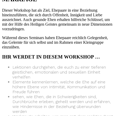
Dieser Workshop hat als Ziel, Ehepaare in eine Beziehung
hineinzuführen, die sich durch Offenheit, Innigkeit und Liebe
auszeichnet. Auch gesunde Ehen erhalten hilfreiche Schlüssel, um
mit der Hilfe des Heiligen Geistes gemeinsam in neue Dimensionen
vorzudringen.
Während dieses Seminars haben Ehepaare reichlich Gelegenheit,
das Gelernte für sich selbst und im Rahmen einer Kleingruppe
einzuüben.
IHR WERDET IN DIESEM WORKSHOP …
Lektionen durchgehen, die euch zu einer tieferen
geistlichen, emotionalen und sexuellen Einheit
verhelfen
Elemente kennenlernen, welche die Ehe auf eine
höhere Ebene von Intimität, Kommunikation und
Freude führen
sehen, wie Ehen, die in Schwierigkeiten sind,
Durchbrüche erleben, geheilt werden und erfahren,
wie Hindernisse in der Beziehung überwunden
werden