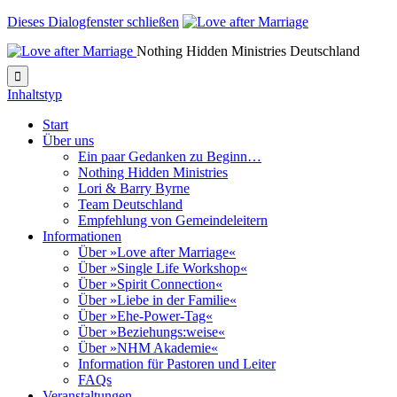
Dieses Dialogfenster schließen
Nothing Hidden Ministries Deutschland

Inhaltstyp
Start
Über uns
Ein paar Gedanken zu Beginn…
Nothing Hidden Ministries
Lori & Barry Byrne
Team Deutschland
Empfehlung von Gemeindeleitern
Informationen
Über »Love after Marriage«
Über »Single Life Workshop«
Über »Spirit Connection«
Über »Liebe in der Familie«
Über »Ehe-Power-Tag«
Über »Beziehungs:weise«
Über »NHM Akademie«
Information für Pastoren und Leiter
FAQs
Veranstaltungen