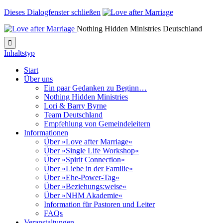
Dieses Dialogfenster schließen
Nothing Hidden Ministries Deutschland

Inhaltstyp
Start
Über uns
Ein paar Gedanken zu Beginn…
Nothing Hidden Ministries
Lori & Barry Byrne
Team Deutschland
Empfehlung von Gemeindeleitern
Informationen
Über »Love after Marriage«
Über »Single Life Workshop«
Über »Spirit Connection«
Über »Liebe in der Familie«
Über »Ehe-Power-Tag«
Über »Beziehungs:weise«
Über »NHM Akademie«
Information für Pastoren und Leiter
FAQs
Veranstaltungen