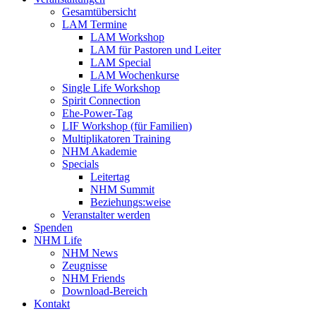
Gesamtübersicht
LAM Termine
LAM Workshop
LAM für Pastoren und Leiter
LAM Special
LAM Wochenkurse
Single Life Workshop
Spirit Connection
Ehe-Power-Tag
LIF Workshop (für Familien)
Multiplikatoren Training
NHM Akademie
Specials
Leitertag
NHM Summit
Beziehungs:weise
Veranstalter werden
Spenden
NHM Life
NHM News
Zeugnisse
NHM Friends
Download-Bereich
Kontakt