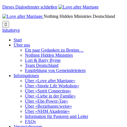
Dieses Dialogfenster schließen
Nothing Hidden Ministries Deutschland

Inhaltstyp
Start
Über uns
Ein paar Gedanken zu Beginn…
Nothing Hidden Ministries
Lori & Barry Byrne
Team Deutschland
Empfehlung von Gemeindeleitern
Informationen
Über »Love after Marriage«
Über »Single Life Workshop«
Über »Spirit Connection«
Über »Liebe in der Familie«
Über »Ehe-Power-Tag«
Über »Beziehungs:weise«
Über »NHM Akademie«
Information für Pastoren und Leiter
FAQs
Veranstaltungen