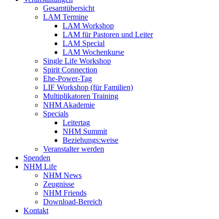
Gesamtübersicht
LAM Termine
LAM Workshop
LAM für Pastoren und Leiter
LAM Special
LAM Wochenkurse
Single Life Workshop
Spirit Connection
Ehe-Power-Tag
LIF Workshop (für Familien)
Multiplikatoren Training
NHM Akademie
Specials
Leitertag
NHM Summit
Beziehungs:weise
Veranstalter werden
Spenden
NHM Life
NHM News
Zeugnisse
NHM Friends
Download-Bereich
Kontakt