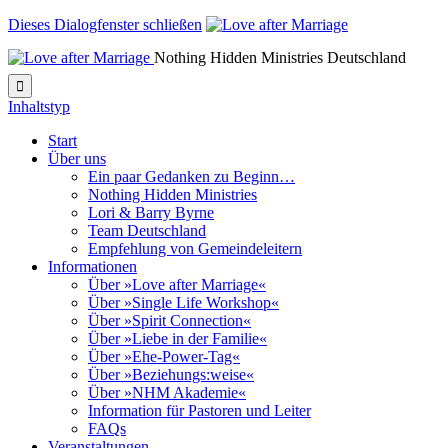
Dieses Dialogfenster schließen
Nothing Hidden Ministries Deutschland

Inhaltstyp
Start
Über uns
Ein paar Gedanken zu Beginn…
Nothing Hidden Ministries
Lori & Barry Byrne
Team Deutschland
Empfehlung von Gemeindeleitern
Informationen
Über »Love after Marriage«
Über »Single Life Workshop«
Über »Spirit Connection«
Über »Liebe in der Familie«
Über »Ehe-Power-Tag«
Über »Beziehungs:weise«
Über »NHM Akademie«
Information für Pastoren und Leiter
FAQs
Veranstaltungen