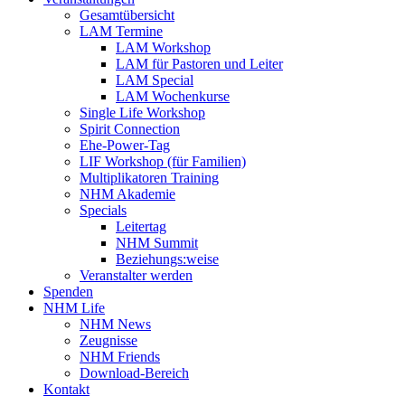
Gesamtübersicht
LAM Termine
LAM Workshop
LAM für Pastoren und Leiter
LAM Special
LAM Wochenkurse
Single Life Workshop
Spirit Connection
Ehe-Power-Tag
LIF Workshop (für Familien)
Multiplikatoren Training
NHM Akademie
Specials
Leitertag
NHM Summit
Beziehungs:weise
Veranstalter werden
Spenden
NHM Life
NHM News
Zeugnisse
NHM Friends
Download-Bereich
Kontakt