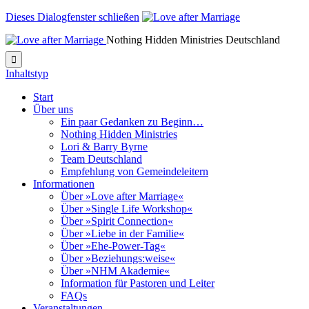
Dieses Dialogfenster schließen
Nothing Hidden Ministries Deutschland

Inhaltstyp
Start
Über uns
Ein paar Gedanken zu Beginn…
Nothing Hidden Ministries
Lori & Barry Byrne
Team Deutschland
Empfehlung von Gemeindeleitern
Informationen
Über »Love after Marriage«
Über »Single Life Workshop«
Über »Spirit Connection«
Über »Liebe in der Familie«
Über »Ehe-Power-Tag«
Über »Beziehungs:weise«
Über »NHM Akademie«
Information für Pastoren und Leiter
FAQs
Veranstaltungen