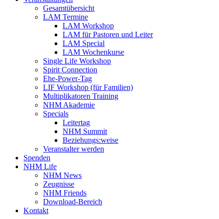
Gesamtübersicht
LAM Termine
LAM Workshop
LAM für Pastoren und Leiter
LAM Special
LAM Wochenkurse
Single Life Workshop
Spirit Connection
Ehe-Power-Tag
LIF Workshop (für Familien)
Multiplikatoren Training
NHM Akademie
Specials
Leitertag
NHM Summit
Beziehungs:weise
Veranstalter werden
Spenden
NHM Life
NHM News
Zeugnisse
NHM Friends
Download-Bereich
Kontakt